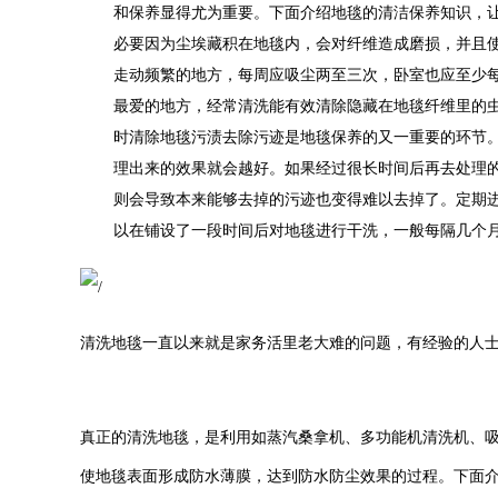
和保养显得尤为重要。下面介绍地毯的清洁保养知识，
必要因为尘埃藏积在地毯内，会对纤维造成磨损，并且
走动频繁的地方，每周应吸尘两至三次，卧室也应至少
最爱的地方，经常清洗能有效清除隐藏在地毯纤维里的
时清除地毯污渍去除污迹是地毯保养的又一重要的环节
理出来的效果就会越好。如果经过很长时间后再去处理
则会导致本来能够去掉的污迹也变得难以去掉了。定期
以在铺设了一段时间后对地毯进行干洗，一般每隔几个
新。
清洗地毯一直以来就是家务活里老大难的问题，有经验的人
真正的清洗地毯，是利用如蒸汽桑拿机、多功能机清洗机、
使地毯表面形成防水薄膜，达到防水防尘效果的过程。下面