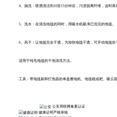
4、抽洗：喷洒清洁剂10至15分钟后，污渍脱离纤维，这
5、洗水：在清洗地毯的同时，用吸水机吸净已洗完的地毯。
6、风干：让地毯完全干透，为加快地毯干透，可开动地毯吹
适用于纯毛地毯的干泡清洗方法。
工具：带地毯刷和打泡器的单盘擦地机、地毯梳或耙、吸尘
公安局联网备案认证
健康证明严格审核