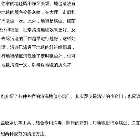
让你家的地毯既干净又美观。地毯清洗有
使地毯的颜色变得灰暗，在大厅、走廊和
每周吸尘一次。此外，地毯是螨虫、细菌
虫卵和细菌，经常清洗地毯效果更好。及
。去除污迹的工作越早进行越好，这样处
的话，污迹已渗透至地毯的纤维组织后，
进行地毯彻底清洗除了定时吸尘外，也可
月地毯清洗一次，以确保地毯的历久常
士也介绍了各种各样的清洗地毯小窍门。其实即使是清洁的小窍门，也应
吸尘吸水机等工具，结合专用消毒、除污的药剂，对地毯进行杀螨虫、杀
介绍两种规范的清洁方法。